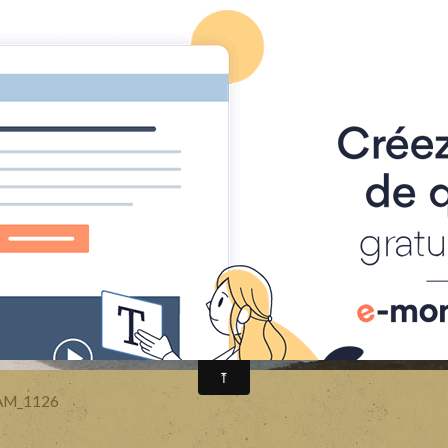
ccueil
Horaires et tarifs
Contact
Album photos
Livre d
AM_1126