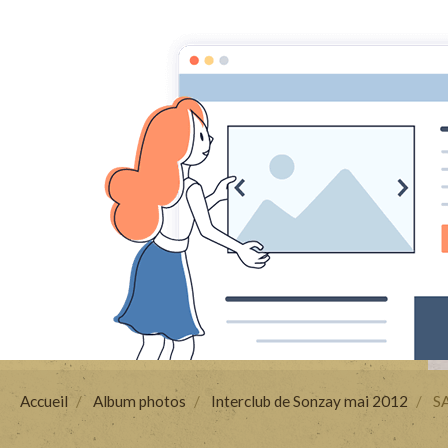
Avenir Judo Sonzay
A
Accueil
Album photos
Interclub de Sonzay mai 2012
S