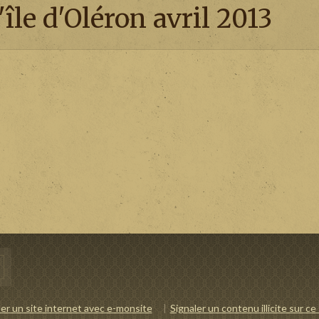
île d'Oléron avril 2013
er un site internet avec e-monsite
Signaler un contenu illicite sur ce 